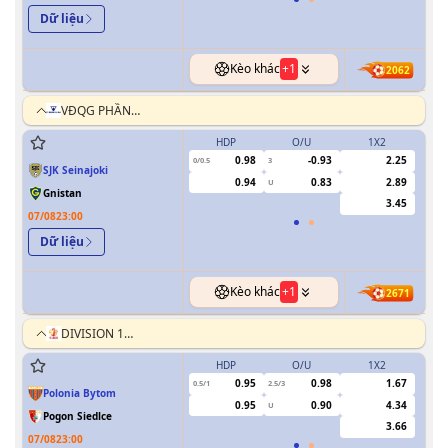
Fehervar
Dữ liệu
Kèo khác
+
1
2062
VĐQG PHẦN
LAN
HDP
O/U
1X2
H
0.98
-0.93
2.25
0/0.5
3
0
SJK Seinajoki
0.94
0.83
2.89
U
Gnistan
3.45
07/08
23:00
Dữ liệu
Kèo khác
+
1
2671
DIVISION 1
BA LAN
HDP
O/U
1X2
H
0.95
0.98
1.67
0.5/1
2.5/3
0/0.5
Polonia Bytom
0.95
0.90
4.34
U
Pogon Siedlce
3.66
07/08
23:00