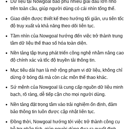
Dữ liệu tại Nowgoal bao phủ nhiều giải đấu lớn nhỏ
trên toàn cầu, giúp người dùng có cái nhìn tổng thể.
Giao diện được thiết kế theo hướng tối giản, ưu tiên tốc
độ truy xuất và khả năng theo dõi liên tục.
Tầm nhìn của Nowgoal hướng đến việc trở thành trung
tâm dữ liệu thể thao số hóa toàn diện.
Nền tảng tập trung phát triển công nghệ nhằm nâng cao
độ chính xác và tốc độ truyền tải thông tin.
Mục tiêu dài hạn là mở rộng phạm vi dữ liệu, không chỉ
dừng ở bóng đá mà còn các môn thể thao khác.
Sứ mệnh của Nowgoal là cung cấp nguồn dữ liệu minh
bạch, rõ ràng, dễ tiếp cận cho mọi người dùng.
Nền tảng đặt trọng tâm vào trải nghiệm ổn định, đảm
bảo thông tin luôn được cập nhật liên tục.
Đồng thời, Nowgoal hướng tới việc trở thành công cụ
hỗ trợ phân tích, giúp người dùng đưa ra quyết định