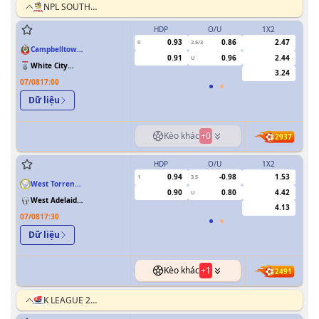
NPL SOUTH
AUSTRALIAN
ÚC
HDP
O/U
1X2
H
0.93
0.86
2.47
0
2.5/3
0
Campbelltown
0.91
0.96
2.44
U
City SC
White City
3.24
Woodville
07/08
17:00
Dữ liệu
Kèo khác
+
0
2937
HDP
O/U
1X2
H
0.94
-0.98
1.53
1
3.5
0/0.5
West Torrens
0.90
0.80
4.42
U
Birkalla
West Adelaide
4.13
SC
07/08
17:30
Dữ liệu
Kèo khác
+
1
2491
K LEAGUE 2
HÀN QUỐC