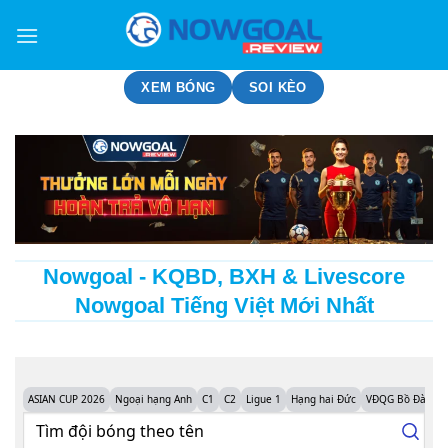
Bỏ
qua
nội
dung
XEM BÓNG
SOI KÈO
Nowgoal - KQBD, BXH & Livescore
Nowgoal Tiếng Việt Mới Nhất
ASIAN CUP 2026
Ngoại hạng Anh
C1
C2
Ligue 1
Hạng hai Đức
VĐQG Bồ Đào N