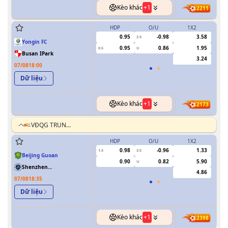
Kèo khác
+
1
2211
HDP
O/U
1X2
H
0.95
-0.98
3.58
2.5
Yongin FC
0.95
0.86
1.95
0.5
U
0/0.5
Busan IPark
3.24
07/08
18:00
Dữ liệu
Kèo khác
+
1
2173
VĐQG TRUNG
QUỐC
HDP
O/U
1X2
H
0.98
-0.96
1.33
1.5
3.5
0.5
Beijing Guoan
0.90
0.82
5.90
U
Shenzhen
4.86
Xinpengcheng
07/08
18:35
Dữ liệu
Kèo khác
+
1
2398