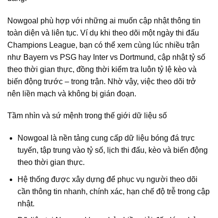
Nowgoal phù hợp với những ai muốn cập nhật thông tin
toàn diện và liên tục. Ví dụ khi theo dõi một ngày thi đấu
Champions League, bạn có thể xem cùng lúc nhiều trận
như Bayern vs PSG hay Inter vs Dortmund, cập nhật tỷ số
theo thời gian thực, đồng thời kiểm tra luôn tỷ lệ kèo và
biến động trước – trong trận. Nhờ vậy, việc theo dõi trở
nên liền mạch và không bị gián đoạn.
Tầm nhìn và sứ mệnh trong thế giới dữ liệu số
Nowgoal là nền tảng cung cấp dữ liệu bóng đá trực
tuyến, tập trung vào tỷ số, lịch thi đấu, kèo và biến động
theo thời gian thực.
Hệ thống được xây dựng để phục vụ người theo dõi
cần thông tin nhanh, chính xác, hạn chế độ trễ trong cập
nhật.