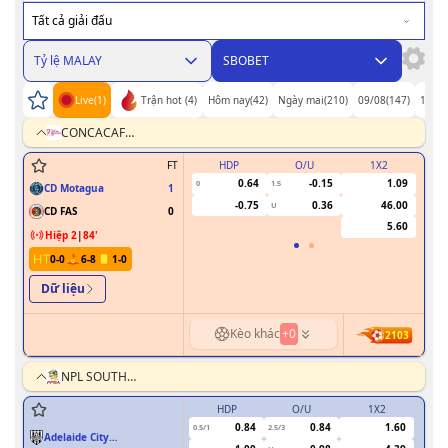
Tất cả giải đấu
Tỷ lệ MALAY
SBOBET
Live
(
1
)
Trận hot
(
4
)
Hôm nay
(
42
)
Ngày mai
(
210
)
09/08
(
147
)
10/08
CONCACAF
CENTRAL
AMERICAN
FT
HDP
O/U
1X2
H
CUP
0.64
-0.15
1.09
0
1.5
CD Motagua
1
-0.75
0.36
46.00
U
CD FAS
0
5.60
Hiệp 2
|
84
'
0
-
0
6
-
8
1
-
0
Dữ liệu
Kèo khác
+
0
2103
NPL SOUTH
AUSTRALIAN
ÚC
HDP
O/U
1X2
H
0.84
0.84
1.60
0.5/1
2.5/3
0/0.5
Adelaide City