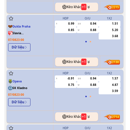
Kèo khác
+
1
2215
HDP
O/U
1X2
H
0.99
0.94
1.51
1
2.5
0/0.5
Dukla Praha
0.85
0.88
5.20
U
Slavia
3.68
Kromeriz
07/08
23:00
Dữ liệu
Kèo khác
+
1
2130
HDP
O/U
1X2
H
-0.91
0.94
1.57
1
2.5
0/0.5
Opava
0.75
0.88
4.87
U
SK Kladno
3.59
07/08
23:00
Dữ liệu
Kèo khác
+
1
2714
HDP
O/U
1X2
H