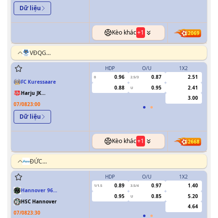
Dữ liệu
Kèo khác
+
1
2069
VĐQG
ESTONIA
HDP
O/U
1X2
H
0.96
0.87
2.51
0
2.5/3
0
FC Kuressaare
0.88
0.95
2.41
U
Harju JK
3.00
Laagri
07/08
23:00
Dữ liệu
Kèo khác
+
1
2668
ĐỨC
REGIONALLIGA
SUDWEST
HDP
O/U
1X2
H
0.89
0.97
1.40
1/1.5
3.5/4
0.5
Hannover 96
0.95
0.85
5.20
U
Am
HSC Hannover
4.64
07/08
23:30