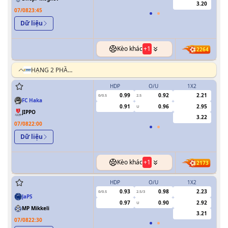
3.20
07/08
23:45
Dữ liệu
Kèo khác
+
1
2264
HẠNG 2 PHẦN
LAN
HDP
O/U
1X2
H
0.99
0.92
2.21
0/0.5
2.5
0
FC Haka
0.91
0.96
2.95
U
JIPPO
3.22
07/08
22:00
Dữ liệu
Kèo khác
+
1
2173
HDP
O/U
1X2
H
0.93
0.98
2.23
0/0.5
2.5/3
0/0.5
JaPS
0.97
0.90
2.92
U
MP Mikkeli
3.21
07/08
22:30