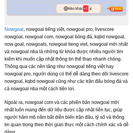
Kèo khác
+
1
2846
Nowgoal
, nowgoal tiếng việt, nowgoal pro, livescore
nowgoal, nowgoal com, nowgoal bóng đá, kqbd nowgoal,
now goal, nowgoals, nowgoal tieng viet, nowgoal mới nhất
và nowgoal nba là những từ khóa được nhiều người tìm
kiếm khi muốn cập nhật thông tin thể thao nhanh chóng.
Thông qua các nền tảng như nowgoal tiếng việt hay
nowgoal pro, người dùng có thể dễ dàng theo dõi livescore
nowgoal, kqbd nowgoal cũng như các trận đấu bóng đá và
cả nowgoal nba một cách tiện lợi.
Ngoài ra, nowgoal com và các phiên bản nowgoal mới
nhất luôn mang đến dữ liệu được cập nhật liên tục, giúp
người hâm mộ nắm bắt diễn biến trận đấu, tỷ số và thông
tin quan trọng theo thời gian thực một cách chính xác và dễ
dàng.