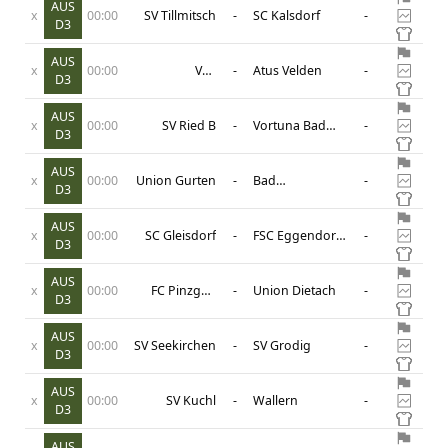
AUS
x
00:00
SV Tillmitsch
-
SC Kalsdorf
-
D3
AUS
x
00:00
VST
-
Atus Velden
-
D3
Volkermarkt
AUS
x
00:00
SV Ried B
-
Vortuna Bad
-
D3
Leonfelden
AUS
x
00:00
Union Gurten
-
Bad
-
D3
Schallerbach
AUS
x
00:00
SC Gleisdorf
-
FSC Eggendorf
-
D3
Hartberg II
AUS
x
00:00
FC Pinzgau
-
Union Dietach
-
D3
Saalfelden
AUS
x
00:00
SV Seekirchen
-
SV Grodig
-
D3
AUS
x
00:00
SV Kuchl
-
Wallern
-
D3
AUS