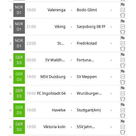
NOR
x
19:00
Valerenga
-
Bodo Glimt
-
D1
NOR
x
21:00
Viking
-
Sarpsborg 08 FF
-
D1
NOR
x
23:00
Start
-
Fredrikstad
-
D1
Kristiansand
GER
x
00:00
SV Waldhof
-
Fortuna
-
D3
Mannheim
Dusseldorf
GER
x
19:00
MSV Duisburg
-
SV Meppen
-
D3
GER
x
19:00
FC Ingolstadt 04
-
Wurzburger
-
D3
Kickers
GER
x
19:00
Havelse
-
Stuttgart(Am)
-
D3
GER
x
19:00
Viktoria koln
-
SSV Jahn
-
D3
Regensburg