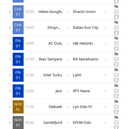
Guanlian
CHA
x
18:30
Hebei Gongfu
-
ShanXi Union
-
D1
CHA
x
19:00
Dingnan
-
Dalian Kun City
-
D1
Ganlian
FIN
x
19:00
AC Oulu
-
HJK Helsinki
-
D1
FIN
x
21:00
Ilves Tampere
-
IFK Mariehamn
-
D1
FIN
x
21:00
Inter Turku
-
Lahti
-
D1
FIN
x
23:00
Jaro
-
VPS Vaasa
-
D1
NOR
x
21:00
Stabaek
-
Lyn Oslo FC
-
AL
NOR
x
00:00
Sandefjord
-
KFUM Oslo
-
D1