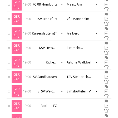
GER
x
19:00
FC 08 Homburg
-
Mainz Am
-
Reg
GER
x
19:00
FSV Frankfurt
-
VfR Mannheim
-
Reg
GER
x
19:00
Kaiserslautern(Trẻ)
-
Freiberg
-
Reg
GER
x
19:00
KSV Hessen
-
Eintracht
-
Reg
Kassel
Frankfurt Am
GER
x
19:00
Kickers
-
Astoria Walldorf
-
Reg
Offenbach
GER
x
19:00
SV Sandhausen
-
TSV Steinbach
-
Reg
Haiger
GER
x
19:00
ETSV Weiche
-
Eimsbutteler TV
-
Reg
Flensburg
GER
x
19:00
Bocholt FC
-
-
Reg
GER