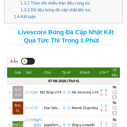
1.3.2
Theo dõi nhiều trận đấu cùng lúc
1.3.3
Dữ liệu bóng đá cập nhật liên tục
1.4
Kết luận
Livescore Bóng Đá Cập Nhật Kết
Quả Tức Thì Trong 1 Phút
0
Ẩn
Số
Giải
Giờ
Chủ
Tỷ số
Khách
C/H-T
liệu
07-08-2026
(
Thứ 6
)
SLO
0
-
0
x
22:30
24
'
ND Ilirija U19
0
-
0
NK Aluminij U19
0
-
0
U19
BUL
1
-
0
x
22:45
10
'
Etar Veliko
0
-
0
Marek Dupnitza
0
-
0
SL
Tarnovo
22:00
Nghỉ
5
-
2
x
Pol L3
giữa
Jagiellonia
0
-
0
Wigry Suwalki