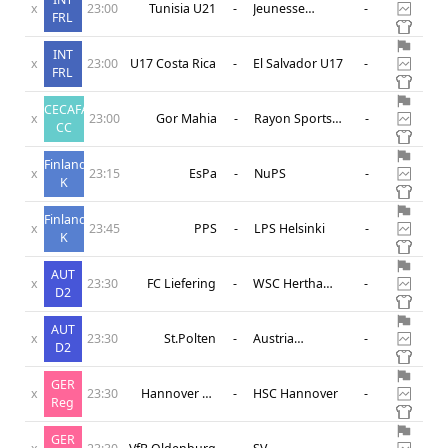
x
23:00
Tunisia U21
-
Jeunesse
-
FRL
Sportive
Omrane
INT
x
23:00
U17 Costa Rica
-
El Salvador U17
-
FRL
CECAFA
x
23:00
Gor Mahia
-
Rayon Sports
-
CC
FC
Finland
x
23:15
EsPa
-
NuPS
-
K
Finland
x
23:45
PPS
-
LPS Helsinki
-
K
AUT
x
23:30
FC Liefering
-
WSC Hertha
-
D2
Wels
AUT
x
23:30
St.Polten
-
Austria
-
D2
Wien(Trẻ)
GER
x
23:30
Hannover 96
-
HSC Hannover
-
Reg
Am
GER