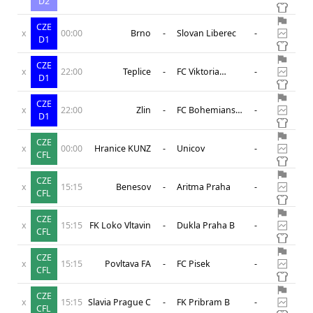
D2
CZE
x
00:00
Brno
-
Slovan Liberec
-
D1
CZE
x
22:00
Teplice
-
FC Viktoria
-
D1
Plzen
CZE
x
22:00
Zlin
-
FC Bohemians
-
D1
1905
CZE
x
00:00
Hranice KUNZ
-
Unicov
-
CFL
CZE
x
15:15
Benesov
-
Aritma Praha
-
CFL
CZE
x
15:15
FK Loko Vltavin
-
Dukla Praha B
-
CFL
CZE
x
15:15
Povltava FA
-
FC Pisek
-
CFL
CZE
x
15:15
Slavia Prague C
-
FK Pribram B
-
CFL