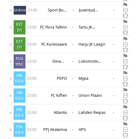
x
Unknown
23:00
Sport Boys
-
Juventud
-
Reserves
Huracan
EST
x
23:00
FC Flora Tallinn
-
Tartu JK
-
D1
Tammeka
EST
x
23:00
FC Kuressaare
-
Harju JK Laagri
-
D1
RUS
x
23:00
Dinamo
-
Lokomotiv
-
YthC
Moscow Youth
Moscow Youth
FIN
x
23:00
PEPO
-
Mypa
-
D3 A
FIN
x
23:00
FC Kiffen
-
Union Plaani
-
D3 A
FIN
x
23:00
Atlantis
-
Lahden Reipas
-
D3 A
FIN
x
23:00
PPJ Akatemia
-
HPS
-
D3 A