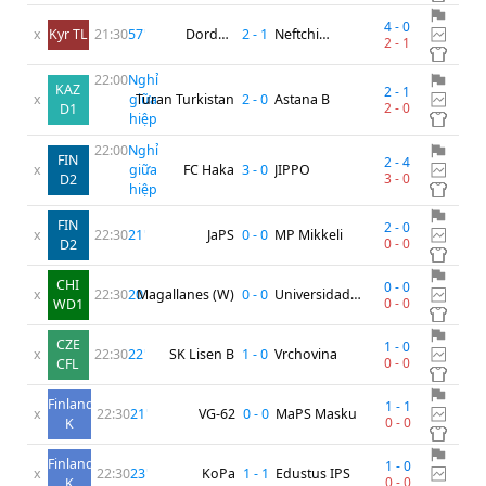
4
-
0
x
Kyr TL
21:30
57
'
Dordoi-
2
-
1
Neftchi
2
-
1
Dynamo Naryn
Kochkor-Ata
22:00
Nghỉ
KAZ
2
-
1
x
giữa
Turan Turkistan
2
-
0
Astana B
2
-
0
D1
hiệp
22:00
Nghỉ
FIN
2
-
4
x
giữa
FC Haka
3
-
0
JIPPO
3
-
0
D2
hiệp
FIN
2
-
0
x
22:30
21
'
JaPS
0
-
0
MP Mikkeli
0
-
0
D2
CHI
0
-
0
x
22:30
20
Magallanes (W)
'
0
-
0
Universidad
0
-
0
WD1
Catolica (W)
CZE
1
-
0
x
22:30
22
'
SK Lisen B
1
-
0
Vrchovina
0
-
0
CFL
Finland
1
-
1
x
22:30
21
'
VG-62
0
-
0
MaPS Masku
0
-
0
K
Finland
1
-
0
x
22:30
23
'
KoPa
1
-
1
Edustus IPS
0
-
0
K