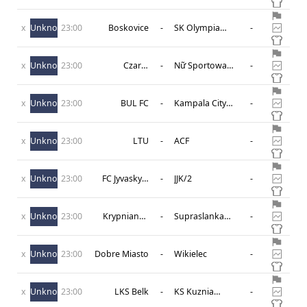
x
Unknown
23:00
Boskovice
-
SK Olympia
-
Rajecko
x
Unknown
23:00
Czarni
-
Nữ Sportowa
-
Sosnowiec II
Czworka
(W)
Radom
x
Unknown
23:00
BUL FC
-
Kampala City
-
Council FC
x
Unknown
23:00
LTU
-
ACF
-
x
Unknown
23:00
FC Jyvaskyla
-
JJK/2
-
Blackbird
x
Unknown
23:00
Krypnianka
-
Supraslanka
-
Krypno
Suprasl
x
Unknown
23:00
Dobre Miasto
-
Wikielec
-
x
Unknown
23:00
LKS Belk
-
KS Kuznia
-
Ustron