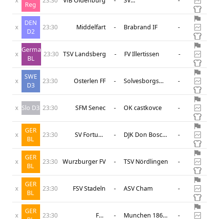
x
23:30
VfB Oldenburg
-
SV
-
Reg
Drochtersen/Assel
DEN
x
23:30
Middelfart
-
Brabrand IF
-
D2
Germany
x
23:30
TSV Landsberg
-
FV Illertissen
-
BL
SWE
x
23:30
Osterlen FF
-
Solvesborgs
-
D3
GoIF
x
Slo D3
23:30
SFM Senec
-
OK castkovce
-
GER
x
23:30
SV Fortuna
-
DJK Don Bosco
-
BL
Regensburg
Bamberg
GER
x
23:30
Wurzburger FV
-
TSV Nördlingen
-
BL
GER
x
23:30
FSV Stadeln
-
ASV Cham
-
BL
GER
x
23:30
FSV
-
Munchen 1860
-