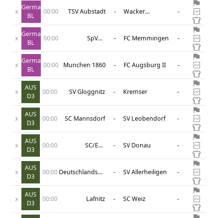
DFF
Germany
x
00:00
TSV Aubstadt
-
Wacker
-
BL
Burghausen
Germany
x
00:00
SpVgg
-
FC Memmingen
-
BL
Bayreuth
Germany
x
00:00
Munchen 1860
-
FC Augsburg II
-
BL
AUS
x
00:00
SV Gloggnitz
-
Kremser
-
D3
AUS
x
00:00
SC Mannsdorf
-
SV Leobendorf
-
D3
AUS
x
00:00
SC/ESV
-
SV Donau
-
D3
Parndorf
AUS
x
00:00
Deutschlandsberger
-
SV Allerheiligen
-
D3
SC
AUS
x
00:00
Lafnitz
-
SC Weiz
-
D3