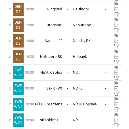
DEN
x
18:00
Ringsted
-
Helsingor
-
D3
DEN
x
19:00
Bronshoj
-
Nr. sundby
-
D3
DEN
x
19:00
Vanlose IF
-
Naesby BK
-
D3
DEN
x
19:30
Holstebro BK
-
Holbaek
-
D3
SWE
x
00:00
Nữ AIK Solna
-
Nữ
-
WD1
Brommapojkarna
SWE
x
00:00
Vaxjo (W)
-
Nữ FC
-
WD1
Rosengard
SWE
x
20:00
Nữ Djurgardens
-
Nữ IK Uppsala
-
WD1
SWE
x
20:00
Nữ Eskilstuna
-
Nữ
-
WD1
Utd
Kristianstads