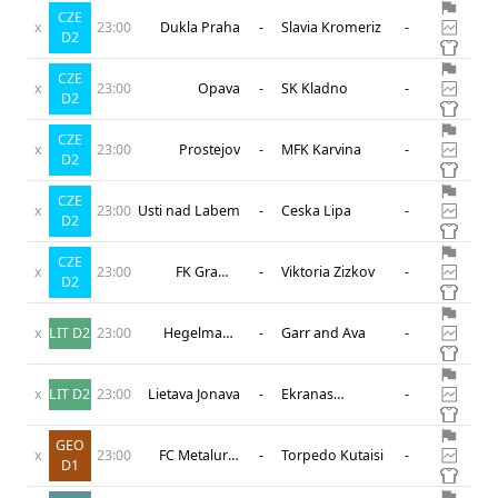
CZE
x
23:00
Dukla Praha
-
Slavia Kromeriz
-
D2
CZE
x
23:00
Opava
-
SK Kladno
-
D2
CZE
x
23:00
Prostejov
-
MFK Karvina
-
D2
CZE
x
23:00
Usti nad Labem
-
Ceska Lipa
-
D2
CZE
x
23:00
FK Graffin
-
Viktoria Zizkov
-
D2
Vlasim
x
LIT D2
23:00
Hegelmann
-
Garr and Ava
-
Litauen II
x
LIT D2
23:00
Lietava Jonava
-
Ekranas
-
Panevezys
GEO
x
23:00
FC Metalurgi
-
Torpedo Kutaisi
-
D1
Rustavi