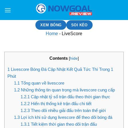
Bỏ
qua
nội
dung
XEM BÓNG
SOI KÈO
Home
-
LiveScore
Contents
[
hide
]
1
Livescore Bóng Đá Cập Nhật Kết Quả Tức Thì Trong 1
Phút
1.1
Tổng quan về livescore
1.2
Những thông tin quan trọng mà livescore cung cấp
1.2.1
Cập nhật tỷ số trận đấu theo thời gian thực
1.2.2
Hiển thị thống kê trận đấu chi tiết
1.2.3
Theo dõi nhiều giải đấu trên toàn thế giới
1.3
Lợi ích khi sử dụng livescore để theo dõi bóng đá
1.3.1
Tiết kiệm thời gian theo dõi trận đấu