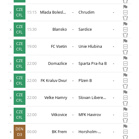
CZE
x
15:15
Mlada Boleslav
-
Chrudim
-
CFL
B
CZE
x
15:30
Blansko
-
Sardice
-
CFL
CZE
x
19:00
FC Vsetin
-
Unie Hlubina
-
CFL
CZE
x
22:00
Domazlice
-
Sparta Pra-ha B
-
CFL
CZE
x
22:00
FK Kraluv Dvur
-
Plzen B
-
CFL
CZE
x
22:00
Velke Hamry
-
Slovan Liberec
-
CFL
II
CZE
x
22:00
Vitkovice
-
MFK Havirov
-
CFL
DEN
x
00:00
BK Frem
-
Horsholm-
-
D3
Usserod IK