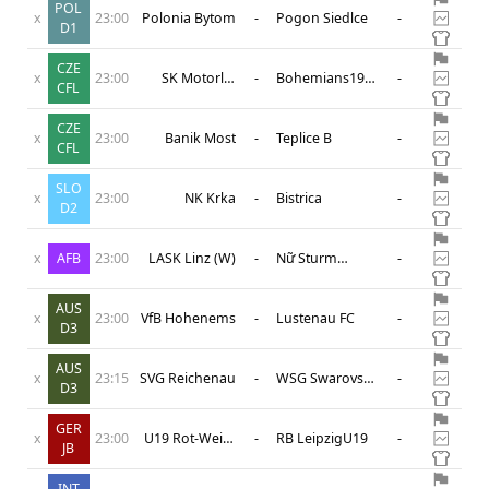
POL
x
23:00
Polonia Bytom
-
Pogon Siedlce
-
D1
CZE
x
23:00
SK Motorlet
-
Bohemians1905
-
CFL
Praha
B
CZE
x
23:00
Banik Most
-
Teplice B
-
CFL
SLO
x
23:00
NK Krka
-
Bistrica
-
D2
x
AFB
23:00
LASK Linz (W)
-
Nữ Sturm
-
Graz/Stattegg
AUS
x
23:00
VfB Hohenems
-
Lustenau FC
-
D3
AUS
x
23:15
SVG Reichenau
-
WSG Swarovski
-
D3
Tirol B
GER
x
23:00
U19 Rot-Weiss
-
RB LeipzigU19
-
JB
Erfurt
INT