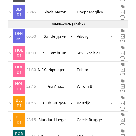
BLR
x
23:45
Slavia Mozyr
-
Dnepr Mogilev
-
D1
08-08-2026
(
Thứ 7
)
DEN
x
00:00
Sonderjyske
-
Viborg
-
SASL
HOL
x
01:00
SC Cambuur
-
SBV Excelsior
-
D1
HOL
x
21:30
N.E.C. Nijmegen
-
Telstar
-
D1
HOL
x
23:45
Go Ahead
-
Willem II
-
D1
Eagles
BEL
x
01:45
Club Brugge
-
Kortrijk
-
D1
BEL
x
23:15
Standard Liege
-
Cercle Brugge
-
D1
POR