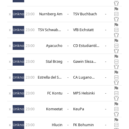
x
Unknown
23:00
Nurnberg Am
-
TSV Buchbach
-
x
Unknown
23:00
TSV Schwaben
-
VfB Eichstatt
-
Augsburg
x
Unknown
23:00
Ayacucho
-
CD Estudiantil
-
CNI
x
Unknown
23:00
Stal Brzeg
-
Gawin Sleza
-
Wroclaw
x
Unknown
23:00
Estrella del Sur
-
CA Lugano
-
Reserves
Reserves
x
Unknown
23:00
FC Kontu
-
MPS Helsinki
-
x
Unknown
23:00
Komeetat
-
KeuPa
-
x
Unknown
23:00
Hlucin
-
FK Bohumin
-