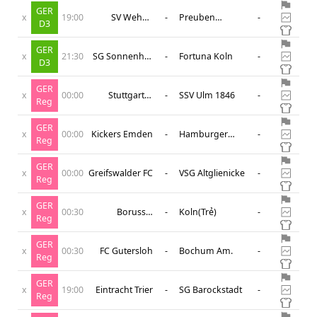
GER
x
19:00
SV Wehen
-
Preuben
-
D3
Wiesbaden
Munster
GER
x
21:30
SG Sonnenhof
-
Fortuna Koln
-
D3
Grobaspach
GER
x
00:00
Stuttgarter
-
SSV Ulm 1846
-
Reg
Kickers
GER
x
00:00
Kickers Emden
-
Hamburger
-
Reg
SV(Trẻ)
GER
x
00:00
Greifswalder FC
-
VSG Altglienicke
-
Reg
GER
x
00:30
Borussia
-
Koln(Trẻ)
-
Reg
Dortmund(Trẻ)
GER
x
00:30
FC Gutersloh
-
Bochum Am.
-
Reg
GER
x
19:00
Eintracht Trier
-
SG Barockstadt
-
Reg