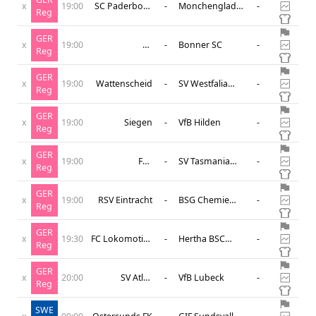
x
19:00
SC Paderborn
-
Monchengladbach
-
Reg
07 II
AM.
GER
x
19:00
SV
-
Bonner SC
-
Reg
Rodinghausen
GER
x
19:00
Wattenscheid
-
SV Westfalia
-
Reg
Rhynern
GER
x
19:00
Siegen
-
VfB Hilden
-
Reg
GER
x
19:00
FSV
-
SV Tasmania
-
Reg
luckenwalde
Berlin
GER
x
19:00
RSV Eintracht
-
BSG Chemie
-
Reg
Leipzig
GER
x
19:30
FC Lokomotive
-
Hertha BSC
-
Reg
Leipzig
Berlin Am
GER
x
20:00
SV Atlas
-
VfB Lubeck
-
Reg
Delmenhorst
SWE