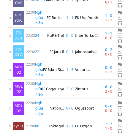
0
-
1
YthC
Moscow Youth
22:00
Nghỉ
RUS
1
-
0
x
giữa
FC Rodina
1
-
1
FK Ural Youth
1
-
1
YthC
hiệp
Moscow Youth
FIN
1
-
1
x
22:30
24
'
KuPS(Trẻ)
0
-
0
Inter Turku II
0
-
0
D3 A
FIN
0
-
2
x
22:30
22
'
FF Jaro II
0
-
1
Jakobstads
0
-
0
D3 A
Bollklubb
22:00
Nghỉ
MOL
0
-
0
x
giữa
FC Iskra-Stal
1
-
3
Vulturii
1
-
3
D2
hiệp
Ribnita
Cutezatori
22:00
Nghỉ
MOL
6
-
0
x
giữa
CF Gagauziya
2
-
0
Zimbru
2
-
0
D2
hiệp
Chisinau B
22:00
Nghỉ
MOL
0
-
0
x
giữa
National
0
-
0
Oguzsport
0
-
0
D2
hiệp
Ialoveni
2
-
7
x
Kyr TL
21:00
88
'
Toktogul
1
-
1
FC Ozgon
1
-
0