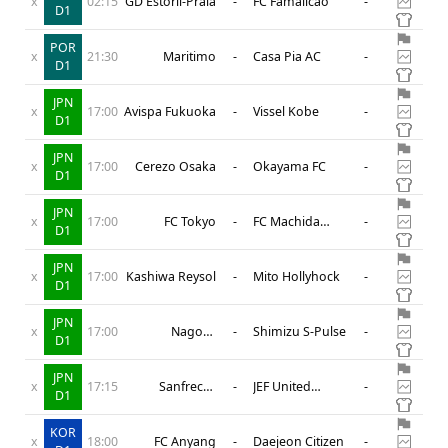
x
02:15
GD Estoril-Praia
-
FC Famalicao
-
D1
POR
x
21:30
Maritimo
-
Casa Pia AC
-
D1
JPN
x
17:00
Avispa Fukuoka
-
Vissel Kobe
-
D1
JPN
x
17:00
Cerezo Osaka
-
Okayama FC
-
D1
JPN
x
17:00
FC Tokyo
-
FC Machida
-
D1
Zelvia
JPN
x
17:00
Kashiwa Reysol
-
Mito Hollyhock
-
D1
JPN
x
17:00
Nagoya
-
Shimizu S-Pulse
-
D1
Grampus Eight
JPN
x
17:15
Sanfrecce
-
JEF United
-
D1
Hiroshima
Ichihara
KOR
x
18:00
FC Anyang
-
Daejeon Citizen
-