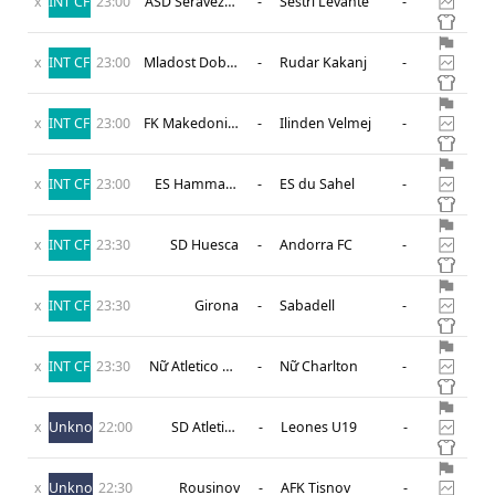
x
INT CF
23:00
ASD Seravezza
-
Sestri Levante
-
Calcio
x
INT CF
23:00
Mladost Doboj
-
Rudar Kakanj
-
Kakanj
x
INT CF
23:00
FK Makedonija
-
Ilinden Velmej
-
Gjorce Petrov
x
INT CF
23:00
ES Hammam
-
ES du Sahel
-
Sousse
x
INT CF
23:30
SD Huesca
-
Andorra FC
-
x
INT CF
23:30
Girona
-
Sabadell
-
x
INT CF
23:30
Nữ Atletico de
-
Nữ Charlton
-
Madrid
x
Unknown
22:00
SD Atletico
-
Leones U19
-
Nacional U19
x
Unknown
22:30
Rousinov
-
AFK Tisnov
-