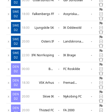
x
00:00
Ostersunds FK
-
GIF Sundsvall
-
D2
SWE
x
18:00
Falkenbergs FF
-
Assyriska
-
D2
United IK
SWE
x
18:00
Ljungskile SK
-
IK Oddevold
-
D2
SWE
x
20:00
Osters IF
-
Landskrona
-
D2
BoIS
SWE
x
22:00
IFK Norrkoping
-
IK Brage
-
D2
DEN
x
00:00
B93
-
FC Roskilde
-
D2
Copenhagen
DEN
x
18:30
VSK Arhus
-
Fremad
-
D2
Amager
DEN
x
20:00
Skive IK
-
Nykobing FC
-
D2
DEN
x
20:00
Thisted FC
-
FA 2000
-