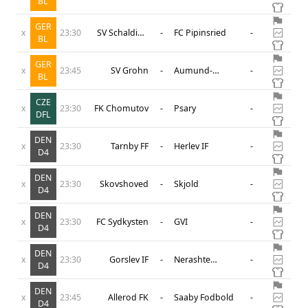
BL
Pfaffenhofen
Am
GER
x
23:30
SV Schalding
-
FC Pipinsried
-
BL
Heining
GER
x
23:45
SV Grohn
-
Aumund-
-
BL
Vegesack
CZE
x
23:30
FK Chomutov
-
Psary
-
DFL
DEN
x
23:30
Tarnby FF
-
Herlev IF
-
D4
DEN
x
23:30
Skovshoved
-
Skjold
-
D4
DEN
x
23:30
FC Sydkysten
-
GVI
-
D4
DEN
x
23:30
Gorslev IF
-
Nerashte
-
D4
Ballerup
DEN
x
23:45
Allerod FK
-
Saaby Fodbold
-
D4