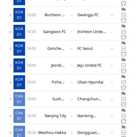
D1
KOR
x
18:00
Bucheon FC
-
Gwangju FC
-
D1
1995
KOR
x
18:00
Gangwon FC
-
Incheon United
-
D1
FC
KOR
x
18:00
Gimcheon
-
FC Seoul
-
D1
Sangmu
KOR
x
18:00
Jeonbuk
-
Jeju United FC
-
D1
Hyundai Motors
KOR
x
18:00
Pohang
-
Ulsan Hyundai
-
D1
Steelers
CHA
x
18:00
Suzhou
-
Changchun
-
D1
Dongwu
Yatai
CHA
x
18:30
Nanjing City
-
Nantong
-
D1
Zhiyun
CHA
x
18:30
Meizhou Hakka
-
Dongguan
-
D1